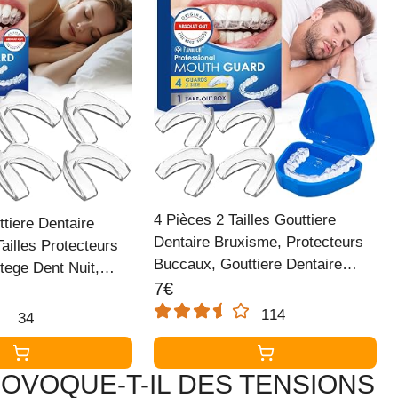
4 Pièces 2 Tailles Gouttiere
tiere Dentaire
Dentaire Bruxisme, Protecteurs
ailles Protecteurs
Buccaux, Gouttiere Dentaire
tege Dent Nuit,
Bruxisme, Anti Grincement Dent,
7€
iere Dent
Protege Dent Nuit, Améliore La
éliore La Qualité
114
34
Qualité Du Sommeil
OVOQUE-T-IL DES TENSIONS