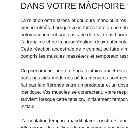
DANS VOTRE MÂCHOIRE
La relation entre stress et douleurs mandibulaire
bien identifiés. Lorsque vous faites face à une si
automatiquement une cascade de réactions hormona
l’adrénaline et de la noradrénaline, deux catéchol
Cette réaction ancestrale de « combat ou fuite » 
compris les muscles masséters et temporaux resp
Ce phénomène, hérité de nos lointains ancêtres c
dans nos vies modernes où les menaces sont deve
fait pas la différence entre un prédateur et un dos
identique. Vos muscles se contractent, votre respi
survient lorsque cette tension, initialement tempor
initiale.
L’articulation temporo-mandibulaire constitue l’une
Elle permet des milliers de mouvements quotidien