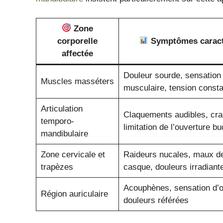
Zone
corporelle
Symptômes caract
affectée
Douleur sourde, sensation 
Muscles masséters
musculaire, tension const
Articulation
Claquements audibles, cr
temporo-
limitation de l’ouverture b
mandibulaire
Zone cervicale et
Raideurs nucales, maux de
trapèzes
casque, douleurs irradiant
Acouphènes, sensation d’o
Région auriculaire
douleurs référées