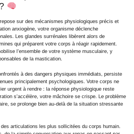
 ?
s repose sur des mécanismes physiologiques précis et
tuation anxiogène, votre organisme déclenche
les. Les glandes surrénales libèrent alors de
amines qui préparent votre corps à réagir rapidement.
mobilise l’ensemble de votre système musculaire, y
onsables de la mastication.
onfrontés à des dangers physiques immédiats, persiste
nues principalement psychologiques. Votre corps ne
sier urgent à rendre : la réponse physiologique reste
ration s’accélère, votre mâchoire se crispe. Le problème
aire, se prolonge bien au-delà de la situation stressante
 des articulations les plus sollicitées du corps humain.
s, de la simple conversation aux repas en passant par