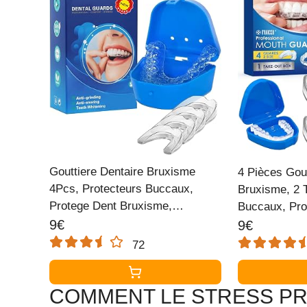
Gouttiere Dentaire Bruxisme
4 Pièces Gout
4Pcs, Protecteurs Buccaux,
Bruxisme, 2 T
Protege Dent Bruxisme,
Buccaux, Pro
Gouttiere pour Dent Sans BPA,
Régulier Gout
9€
9€
Protege Dent Nuit, pour Arrêter
Bruxisme, Am
72
le Bruxisme, Mouth Guard for
Du Sommeil
Grinding Teeth Clenchingg
COMMENT LE STRESS PR