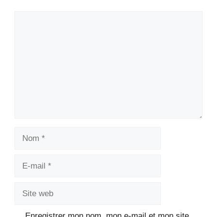
Commentaire
Nom
E-
mail
Site
web
Enregistrer mon nom, mon e-mail et mon site