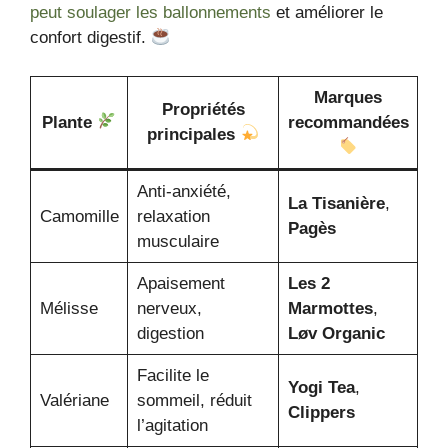
peut soulager les ballonnements
et améliorer le
confort digestif.
Marques
Propriétés
Plante
recommandées
principales
Anti-anxiété,
La Tisanière
,
Camomille
relaxation
Pagès
musculaire
Apaisement
Les 2
Mélisse
nerveux,
Marmottes
,
digestion
Løv Organic
Facilite le
Yogi Tea
,
Valériane
sommeil, réduit
Clippers
l’agitation