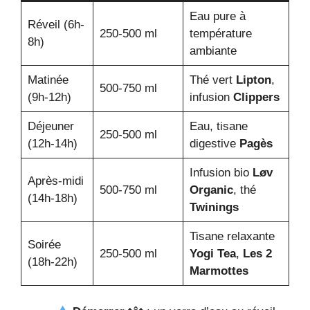
Eau pure à
Réveil (6h-
250-500 ml
température
8h)
ambiante
Matinée
Thé vert
Lipton
,
500-750 ml
(9h-12h)
infusion
Clippers
Déjeuner
Eau, tisane
250-500 ml
(12h-14h)
digestive
Pagès
Infusion bio
Løv
Après-midi
500-750 ml
Organic
, thé
(14h-18h)
Twinings
Tisane relaxante
Soirée
250-500 ml
Yogi Tea
,
Les 2
(18h-22h)
Marmottes