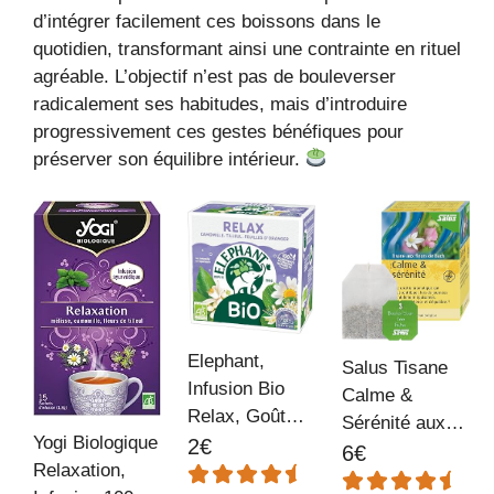
d’intégrer facilement ces boissons dans le
quotidien, transformant ainsi une contrainte en rituel
agréable. L’objectif n’est pas de bouleverser
radicalement ses habitudes, mais d’introduire
progressivement ces gestes bénéfiques pour
préserver son équilibre intérieur.
Elephant,
Salus Tisane
Infusion Bio
Calme &
Relax, Goût
Sérénité aux
Yogi Biologique
Camomille,
2€
Fleurs de Bach
6€
Relaxation,
Tilleuil et Fleur
AB - À Base de