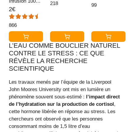
Infusion 100%
d'Oranger,
Mélisse, de
218
99
Bio Mélisse,
Bien-Etre et
2€
Passiflore et
Camomille et
Relaxation,
d'Élixirs
Fleurs de
Ingrédients
Floraux -
866
Tilleul, 15
d'Origine 100%
Relaxation,
Sachets
Naturelle, 20
Détente - 15
L’EAU COMME BOUCLIER NATUREL
thermosoudés
Sachets
Sachets
CONTRE LE STRESS : CE QUE
et sans agrafe,
Pyramid
21.6 g, 310816
RÉVÈLE LA RECHERCHE
SCIENTIFIQUE
Les travaux menés par l’équipe de la Liverpool
John Moores University ont mis en lumière un
phénomène souvent sous-estimé :
l’impact direct
de l’hydratation sur la production de cortisol
,
cette hormone libérée en réponse au stress. Les
chercheurs ont observé que les personnes
consommant moins de 1,5 litre d’eau