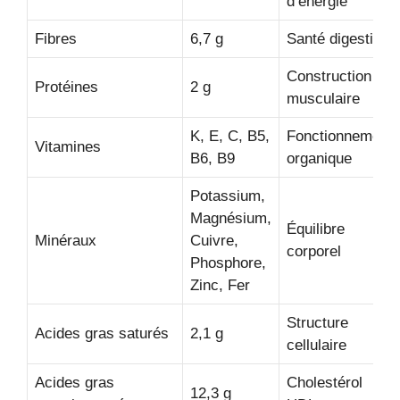
d’énergie
Fibres
6,7 g
Santé digestive
Construction
Protéines
2 g
musculaire
K, E, C, B5,
Fonctionnement
Vitamines
B6, B9
organique
Potassium,
Magnésium,
Équilibre
Minéraux
Cuivre,
corporel
Phosphore,
Zinc, Fer
Structure
Acides gras saturés
2,1 g
cellulaire
Acides gras
Cholestérol
12,3 g