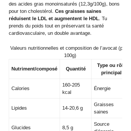
des acides gras monoinsaturés (12,3g/100g), bons
pour ton cholestérol.
Ces graisses saines
réduisent le LDL et augmentent le HDL
. Tu
prends du poids tout en préservant ta santé
cardiovasculaire, un double avantage.
Valeurs nutritionnelles et composition de l’avocat (pour
100g)
Type ou rôle
Nutriment/composé
Quantité
principal
160-205
Calories
Énergie
kcal
Graisses
Lipides
14-20,6 g
saines
Source
Glucides
8,5 g